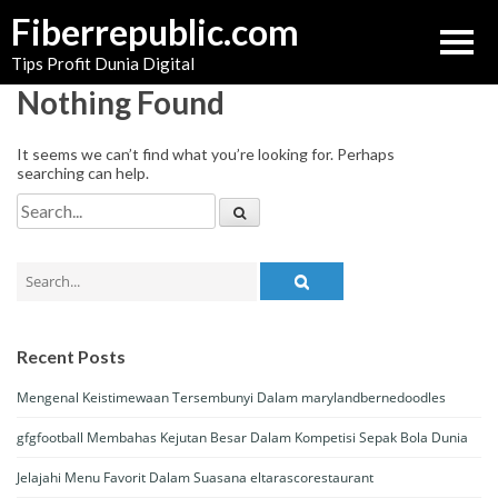
Skip
Fiberrepublic.com
to
Tips Profit Dunia Digital
content
Nothing Found
It seems we can’t find what you’re looking for. Perhaps
searching can help.
Search
for:
Search
for:
Recent Posts
Mengenal Keistimewaan Tersembunyi Dalam marylandbernedoodles
gfgfootball Membahas Kejutan Besar Dalam Kompetisi Sepak Bola Dunia
Jelajahi Menu Favorit Dalam Suasana eltarascorestaurant