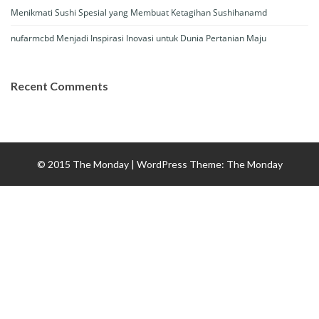
Menikmati Sushi Spesial yang Membuat Ketagihan Sushihanamd
nufarmcbd Menjadi Inspirasi Inovasi untuk Dunia Pertanian Maju
Recent Comments
© 2015 The Monday
|
WordPress Theme:
The Monday