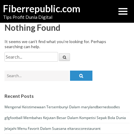
Skip
Fiberrepublic.com
to
Tips Profit Dunia Digital
content
Nothing Found
It seems we can’t find what you’re looking for. Perhaps
searching can help.
Search
for:
Search
for:
Recent Posts
Mengenal Keistimewaan Tersembunyi Dalam marylandbernedoodles
gfgfootball Membahas Kejutan Besar Dalam Kompetisi Sepak Bola Dunia
Jelajahi Menu Favorit Dalam Suasana eltarascorestaurant