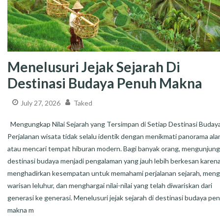
Menelusuri Jejak Sejarah Di
Destinasi Budaya Penuh Makna
July 27, 2026
Taked
Mengungkap Nilai Sejarah yang Tersimpan di Setiap Destinasi Buday
Perjalanan wisata tidak selalu identik dengan menikmati panorama al
atau mencari tempat hiburan modern. Bagi banyak orang, mengunjung
destinasi budaya menjadi pengalaman yang jauh lebih berkesan karen
menghadirkan kesempatan untuk memahami perjalanan sejarah, meng
warisan leluhur, dan menghargai nilai-nilai yang telah diwariskan dari
generasi ke generasi. Menelusuri jejak sejarah di destinasi budaya pe
makna m