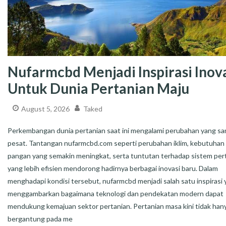
Nufarmcbd Menjadi Inspirasi Inov
Untuk Dunia Pertanian Maju
August 5, 2026
Taked
Perkembangan dunia pertanian saat ini mengalami perubahan yang sa
pesat. Tantangan nufarmcbd.com seperti perubahan iklim, kebutuhan
pangan yang semakin meningkat, serta tuntutan terhadap sistem per
yang lebih efisien mendorong hadirnya berbagai inovasi baru. Dalam
menghadapi kondisi tersebut, nufarmcbd menjadi salah satu inspirasi
menggambarkan bagaimana teknologi dan pendekatan modern dapat
mendukung kemajuan sektor pertanian. Pertanian masa kini tidak han
bergantung pada me