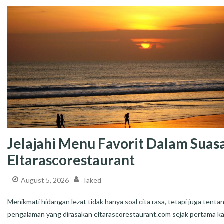
Jelajahi Menu Favorit Dalam Suas
Eltarascorestaurant
August 5, 2026
Taked
Menikmati hidangan lezat tidak hanya soal cita rasa, tetapi juga tenta
pengalaman yang dirasakan eltarascorestaurant.com sejak pertama ka