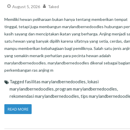
August 5, 2026
Taked
Memiliki hewan peliharaan bukan hanya tentang memberikan tempat
tinggal, tetapi juga membangun marylandbernedoodles hubungan pe
kasih sayang dan menciptakan ikatan yang berharga. Anjing menjadi s
satu hewan yang banyak dipilih karena sifatnya yang setia, cerdas, da
mampu memberikan kebahagiaan bagi pemiliknya. Salah satu jenis anji
yang semakin menarik perhatian para pecinta hewan adalah
marylandbernedoodles. marylandbernedoodles dikenal sebagai bagian
perkembangan ras anjing m
Tagged
fasilitas marylandbernedoodles
,
lokasi
marylandbernedoodles
,
program marylandbernedoodles
,
rekomendasi marylandbernedoodles
,
tips marylandbernedoodl
READ MORE