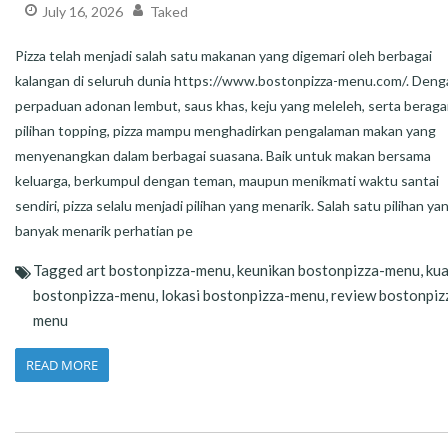
July 16, 2026
Taked
Pizza telah menjadi salah satu makanan yang digemari oleh berbagai
kalangan di seluruh dunia https://www.bostonpizza-menu.com/. Deng
perpaduan adonan lembut, saus khas, keju yang meleleh, serta berag
pilihan topping, pizza mampu menghadirkan pengalaman makan yang
menyenangkan dalam berbagai suasana. Baik untuk makan bersama
keluarga, berkumpul dengan teman, maupun menikmati waktu santai
sendiri, pizza selalu menjadi pilihan yang menarik. Salah satu pilihan ya
banyak menarik perhatian pe
Tagged
art bostonpizza-menu
,
keunikan bostonpizza-menu
,
kua
bostonpizza-menu
,
lokasi bostonpizza-menu
,
review bostonpiz
menu
READ MORE