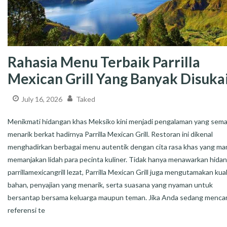
Rahasia Menu Terbaik Parrilla
Mexican Grill Yang Banyak Disuka
July 16, 2026
Taked
Menikmati hidangan khas Meksiko kini menjadi pengalaman yang sema
menarik berkat hadirnya Parrilla Mexican Grill. Restoran ini dikenal
menghadirkan berbagai menu autentik dengan cita rasa khas yang m
memanjakan lidah para pecinta kuliner. Tidak hanya menawarkan hida
parrillamexicangrill lezat, Parrilla Mexican Grill juga mengutamakan kua
bahan, penyajian yang menarik, serta suasana yang nyaman untuk
bersantap bersama keluarga maupun teman. Jika Anda sedang mencar
referensi te