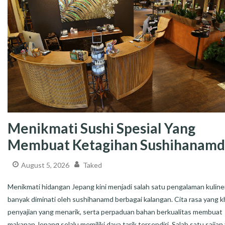
Menikmati Sushi Spesial Yang
Membuat Ketagihan Sushihanamd
August 5, 2026
Taked
Menikmati hidangan Jepang kini menjadi salah satu pengalaman kuline
banyak diminati oleh sushihanamd berbagai kalangan. Cita rasa yang k
penyajian yang menarik, serta perpaduan bahan berkualitas membuat
makanan Jepang selalu memiliki daya tarik tersendiri. Salah satu sajian