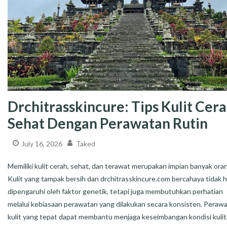
Drchitrasskincure: Tips Kulit Cer
Sehat Dengan Perawatan Rutin
July 16, 2026
Taked
Memiliki kulit cerah, sehat, dan terawat merupakan impian banyak ora
Kulit yang tampak bersih dan drchitrasskincure.com bercahaya tidak 
dipengaruhi oleh faktor genetik, tetapi juga membutuhkan perhatian
melalui kebiasaan perawatan yang dilakukan secara konsisten. Peraw
kulit yang tepat dapat membantu menjaga keseimbangan kondisi kulit