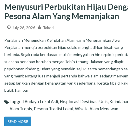
Menyusuri Perbukitan Hijau Deng
Pesona Alam Yang Memanjakan
July 26, 2026
Taked
Perjalanan Menemukan Keindahan Alam yang Menenangkan Jiwa
Perjalanan menuju perbukitan hijau selalu menghadirkan kisah yang
berbeda. Sejak roda kendaraan mulai meninggalkan hiruk-pikuk perkot
suasana perlahan berubah menjadi lebih tenang. Jalanan yang diapit
pepohonan rindang, udara yang semakin sejuk, serta pemandangan s
yang membentang luas menjadi pertanda bahwa alam sedang menya
setiap langkah dengan kehangatan yang sederhana. Ketika tiba di kak
bukit, hampar
Tagged
Budaya Lokal Asli
,
Eksplorasi Destinasi Unik
,
Keindaha
Alam Tropis
,
Pesona Tradisi Lokal
,
Wisata Alam Menawan
READ MORE