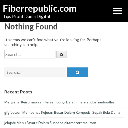
Skip
Fiberrepublic.com
to
Tips Profit Dunia Digital
content
Nothing Found
It seems we can’t find what you’re looking for. Perhaps
searching can help.
Search
for:
Search
for:
Recent Posts
Mengenal Keistimewaan Tersembunyi Dalam marylandbernedoodles
gfgfootball Membahas Kejutan Besar Dalam Kompetisi Sepak Bola Dunia
Jelajahi Menu Favorit Dalam Suasana eltarascorestaurant