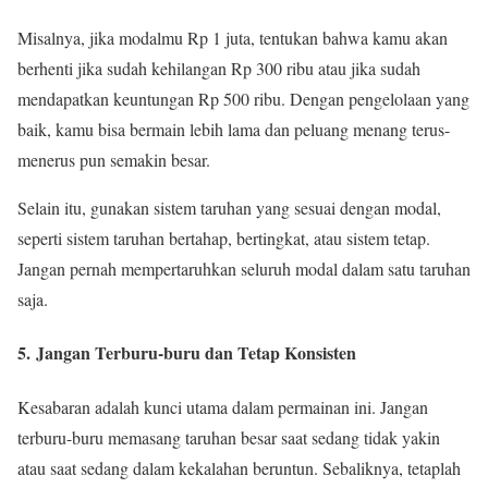
Misalnya, jika modalmu Rp 1 juta, tentukan bahwa kamu akan
berhenti jika sudah kehilangan Rp 300 ribu atau jika sudah
mendapatkan keuntungan Rp 500 ribu. Dengan pengelolaan yang
baik, kamu bisa bermain lebih lama dan peluang menang terus-
menerus pun semakin besar.
Selain itu, gunakan sistem taruhan yang sesuai dengan modal,
seperti sistem taruhan bertahap, bertingkat, atau sistem tetap.
Jangan pernah mempertaruhkan seluruh modal dalam satu taruhan
saja.
5.
Jangan Terburu-buru dan Tetap Konsisten
Kesabaran adalah kunci utama dalam permainan ini. Jangan
terburu-buru memasang taruhan besar saat sedang tidak yakin
atau saat sedang dalam kekalahan beruntun. Sebaliknya, tetaplah