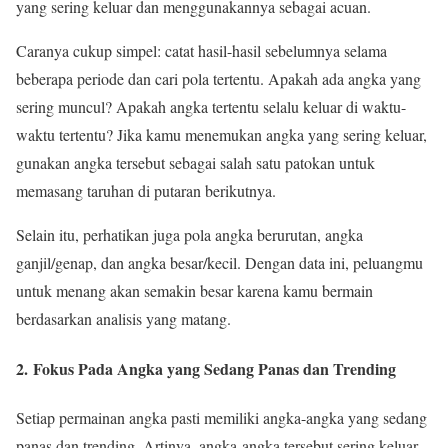
yang sering keluar dan menggunakannya sebagai acuan.
Caranya cukup simpel: catat hasil-hasil sebelumnya selama
beberapa periode dan cari pola tertentu. Apakah ada angka yang
sering muncul? Apakah angka tertentu selalu keluar di waktu-
waktu tertentu? Jika kamu menemukan angka yang sering keluar,
gunakan angka tersebut sebagai salah satu patokan untuk
memasang taruhan di putaran berikutnya.
Selain itu, perhatikan juga pola angka berurutan, angka
ganjil/genap, dan angka besar/kecil. Dengan data ini, peluangmu
untuk menang akan semakin besar karena kamu bermain
berdasarkan analisis yang matang.
2.
Fokus Pada Angka yang Sedang Panas dan Trending
Setiap permainan angka pasti memiliki angka-angka yang sedang
panas dan trending. Artinya, angka-angka tersebut sering keluar