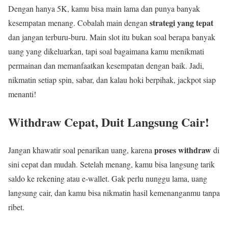
Dengan hanya 5K, kamu bisa main lama dan punya banyak
strategi yang tepat
kesempatan menang. Cobalah main dengan
dan jangan terburu-buru. Main slot itu bukan soal berapa banyak
uang yang dikeluarkan, tapi soal bagaimana kamu menikmati
permainan dan memanfaatkan kesempatan dengan baik. Jadi,
nikmatin setiap spin, sabar, dan kalau hoki berpihak, jackpot siap
menanti!
Withdraw Cepat, Duit Langsung Cair!
proses withdraw
Jangan khawatir soal penarikan uang, karena
di
sini cepat dan mudah. Setelah menang, kamu bisa langsung tarik
saldo ke rekening atau e-wallet. Gak perlu nunggu lama, uang
langsung cair, dan kamu bisa nikmatin hasil kemenanganmu tanpa
ribet.