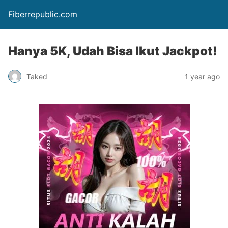
Fiberrepublic.com
Hanya 5K, Udah Bisa Ikut Jackpot!
Taked
1 year ago