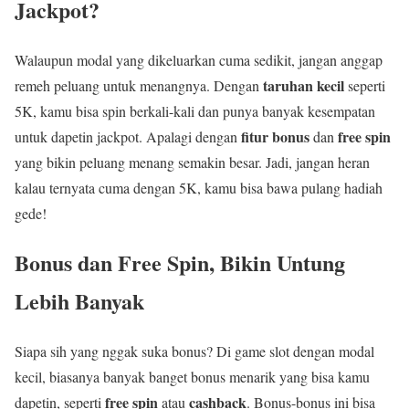
Jackpot?
Walaupun modal yang dikeluarkan cuma sedikit, jangan anggap
taruhan kecil
remeh peluang untuk menangnya. Dengan
seperti
5K, kamu bisa spin berkali-kali dan punya banyak kesempatan
fitur bonus
free spin
untuk dapetin jackpot. Apalagi dengan
dan
yang bikin peluang menang semakin besar. Jadi, jangan heran
kalau ternyata cuma dengan 5K, kamu bisa bawa pulang hadiah
gede!
Bonus dan Free Spin, Bikin Untung
Lebih Banyak
Siapa sih yang nggak suka bonus? Di game slot dengan modal
kecil, biasanya banyak banget bonus menarik yang bisa kamu
free spin
cashback
dapetin, seperti
atau
. Bonus-bonus ini bisa