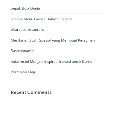
Sepak Bola Dunia
Jelajahi Menu Favorit Dalam Suasana
eltarascorestaurant
Menikmati Sushi Spesial yang Membuat Ketagihan
Sushihanamd
nufarmcbd Menjadi Inspirasi Inovasi untuk Dunia
Pertanian Maju
Recent Comments