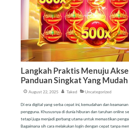
Langkah Praktis Menuju Akse
Panduan Singkat Yang Mudah
August 22, 2025
Taked
Uncategorized
Di era digital yang serba cepat ini, kemudahan dan keamanan
pengguna. Khususnya di dunia hiburan dan taruhan online se
tetapi juga menjadi gerbang utama untuk memastikan penga
Bagaimana sih cara melakukan login dengan cepat tanpa me