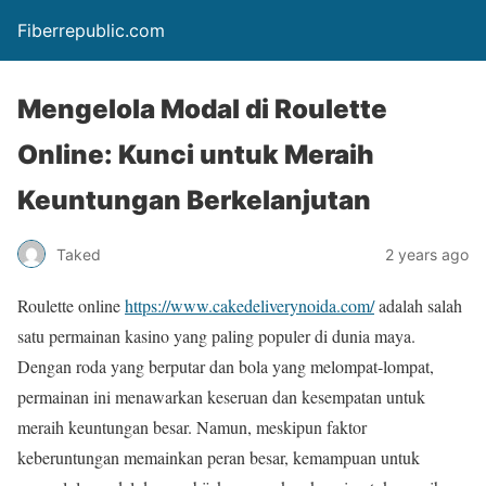
Fiberrepublic.com
Mengelola Modal di Roulette
Online: Kunci untuk Meraih
Keuntungan Berkelanjutan
Taked
2 years ago
Roulette online
https://www.cakedeliverynoida.com/
adalah salah
satu permainan kasino yang paling populer di dunia maya.
Dengan roda yang berputar dan bola yang melompat-lompat,
permainan ini menawarkan keseruan dan kesempatan untuk
meraih keuntungan besar. Namun, meskipun faktor
keberuntungan memainkan peran besar, kemampuan untuk