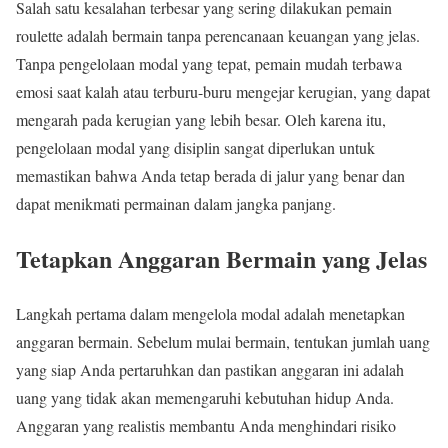
Salah satu kesalahan terbesar yang sering dilakukan pemain
roulette adalah bermain tanpa perencanaan keuangan yang jelas.
Tanpa pengelolaan modal yang tepat, pemain mudah terbawa
emosi saat kalah atau terburu-buru mengejar kerugian, yang dapat
mengarah pada kerugian yang lebih besar. Oleh karena itu,
pengelolaan modal yang disiplin sangat diperlukan untuk
memastikan bahwa Anda tetap berada di jalur yang benar dan
dapat menikmati permainan dalam jangka panjang.
Tetapkan Anggaran Bermain yang Jelas
Langkah pertama dalam mengelola modal adalah menetapkan
anggaran bermain. Sebelum mulai bermain, tentukan jumlah uang
yang siap Anda pertaruhkan dan pastikan anggaran ini adalah
uang yang tidak akan memengaruhi kebutuhan hidup Anda.
Anggaran yang realistis membantu Anda menghindari risiko