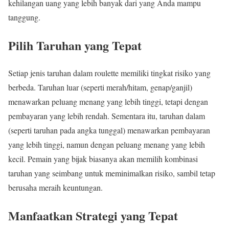
kehilangan uang yang lebih banyak dari yang Anda mampu
tanggung.
Pilih Taruhan yang Tepat
Setiap jenis taruhan dalam roulette memiliki tingkat risiko yang
berbeda. Taruhan luar (seperti merah/hitam, genap/ganjil)
menawarkan peluang menang yang lebih tinggi, tetapi dengan
pembayaran yang lebih rendah. Sementara itu, taruhan dalam
(seperti taruhan pada angka tunggal) menawarkan pembayaran
yang lebih tinggi, namun dengan peluang menang yang lebih
kecil. Pemain yang bijak biasanya akan memilih kombinasi
taruhan yang seimbang untuk meminimalkan risiko, sambil tetap
berusaha meraih keuntungan.
Manfaatkan Strategi yang Tepat