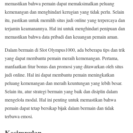
memastikan bahwa pemain dapat memaksimalkan peluang
kemenangan dan menghindari kerugian yang tidak perlu. Selain
itu, pastikan untuk memilih situs judi online yang terpercaya dan
terjamin keamanannya. Hal ini untuk menghindari penipuan dan
memastikan bahwa data pribadi dan keuangan pemain aman.
Dalam bermain di Slot Olympus1000, ada beberapa tips dan trik
yang dapat membantu pemain meraih kemenangan. Pertama,
manfaatkan fitur bonus dan promosi yang ditawarkan oleh situs
judi online. Hal ini dapat membantu pemain meningkatkan
peluang kemenangan dan meraih keuntungan yang lebih besar.
Selain itu, atur strategi bermain yang baik dan disiplin dalam
mengelola modal. Hal ini penting untuk memastikan bahwa
pemain dapat tetap bersikap bijak dalam bermain dan tidak
terbawa emosi.
Kesimpulan