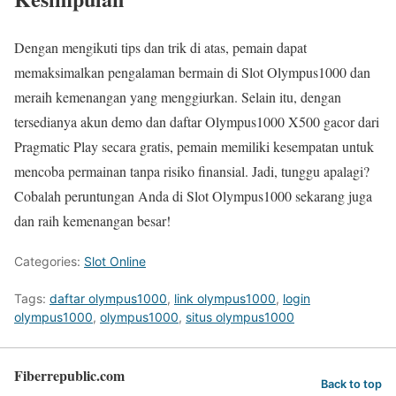
Dengan mengikuti tips dan trik di atas, pemain dapat
memaksimalkan pengalaman bermain di Slot Olympus1000 dan
meraih kemenangan yang menggiurkan. Selain itu, dengan
tersedianya akun demo dan daftar Olympus1000 X500 gacor dari
Pragmatic Play secara gratis, pemain memiliki kesempatan untuk
mencoba permainan tanpa risiko finansial. Jadi, tunggu apalagi?
Cobalah peruntungan Anda di Slot Olympus1000 sekarang juga
dan raih kemenangan besar!
Categories:
Slot Online
Tags:
daftar olympus1000
,
link olympus1000
,
login
olympus1000
,
olympus1000
,
situs olympus1000
Fiberrepublic.com
Back to top