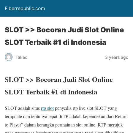
Fiberrepublic.com
SLOT >> Bocoran Judi Slot Online
SLOT Terbaik #1 di Indonesia
Taked
3 years ago
SLOT >> Bocoran Judi Slot Online
SLOT Terbaik #1 di Indonesia
SLOT adalah situs
rtp slot
penyedia rtp live slot SLOT yang
terupdate dan tentunya tepat. RTP adalah kependekan dari Return
to Player” dalam kerangka permainan slot online. RTP merujuk
pada prosentase keseluruhan taruhan yang teori akan dibalikkan