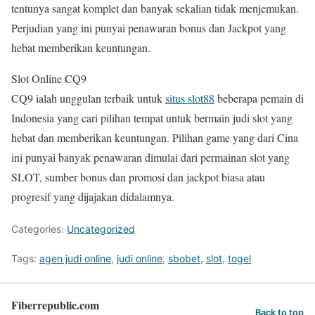
tentunya sangat komplet dan banyak sekalian tidak menjemukan.
Perjudian yang ini punyai penawaran bonus dan Jackpot yang
hebat memberikan keuntungan.
Slot Online CQ9
CQ9 ialah unggulan terbaik untuk
situs slot88
beberapa pemain di
Indonesia yang cari pilihan tempat untuk bermain judi slot yang
hebat dan memberikan keuntungan. Pilihan game yang dari Cina
ini punyai banyak penawaran dimulai dari permainan slot yang
SLOT, sumber bonus dan promosi dan jackpot biasa atau
progresif yang dijajakan didalamnya.
Categories:
Uncategorized
Tags:
agen judi online
,
judi online
,
sbobet
,
slot
,
togel
Fiberrepublic.com
Back to top