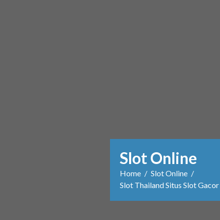
Slot Online
Home
Slot Online
Slot Thailand Situs Slot Gac