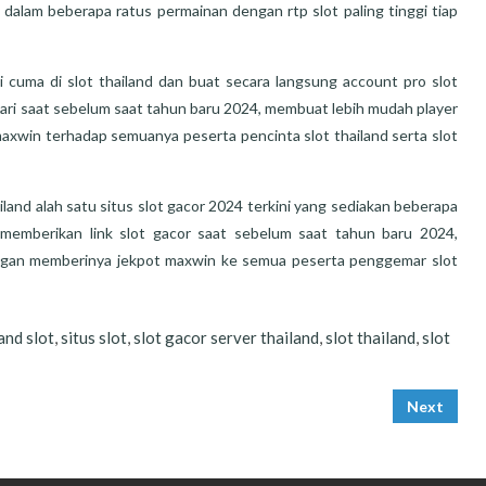
ay dalam beberapa ratus permainan dengan rtp slot paling tinggi tiap
 cuma di slot thailand dan buat secara langsung account pro slot
 hari saat sebelum saat tahun baru 2024, membuat lebih mudah player
xwin terhadap semuanya peserta pencinta slot thailand serta slot
ailand alah satu situs slot gacor 2024 terkini yang sediakan beberapa
n memberikan link slot gacor saat sebelum saat tahun baru 2024,
ngan memberinya jekpot maxwin ke semua peserta penggemar slot
and slot
,
situs slot
,
slot gacor server thailand
,
slot thailand
,
slot
Next