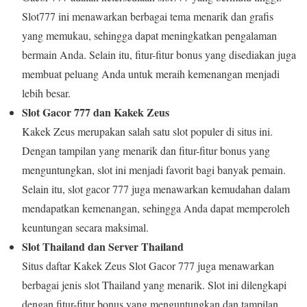
Slot777 ini menawarkan berbagai tema menarik dan grafis
yang memukau, sehingga dapat meningkatkan pengalaman
bermain Anda. Selain itu, fitur-fitur bonus yang disediakan juga
membuat peluang Anda untuk meraih kemenangan menjadi
lebih besar.
Slot Gacor 777 dan Kakek Zeus
Kakek Zeus merupakan salah satu slot populer di situs ini.
Dengan tampilan yang menarik dan fitur-fitur bonus yang
menguntungkan, slot ini menjadi favorit bagi banyak pemain.
Selain itu, slot gacor 777 juga menawarkan kemudahan dalam
mendapatkan kemenangan, sehingga Anda dapat memperoleh
keuntungan secara maksimal.
Slot Thailand dan Server Thailand
Situs daftar Kakek Zeus Slot Gacor 777 juga menawarkan
berbagai jenis slot Thailand yang menarik. Slot ini dilengkapi
dengan fitur-fitur bonus yang menguntungkan dan tampilan