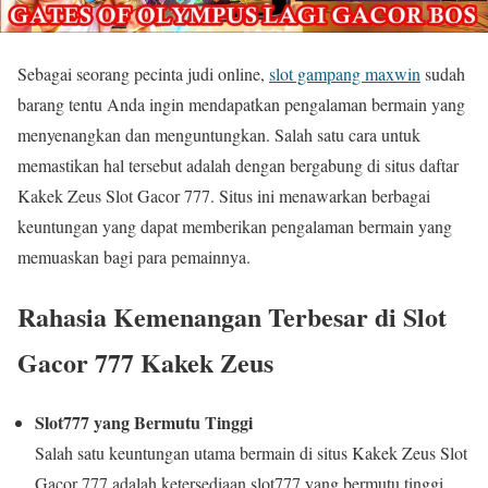
Sebagai seorang pecinta judi online,
slot gampang maxwin
sudah
barang tentu Anda ingin mendapatkan pengalaman bermain yang
menyenangkan dan menguntungkan. Salah satu cara untuk
memastikan hal tersebut adalah dengan bergabung di situs daftar
Kakek Zeus Slot Gacor 777. Situs ini menawarkan berbagai
keuntungan yang dapat memberikan pengalaman bermain yang
memuaskan bagi para pemainnya.
Rahasia Kemenangan Terbesar di Slot
Gacor 777 Kakek Zeus
Slot777 yang Bermutu Tinggi
Salah satu keuntungan utama bermain di situs Kakek Zeus Slot
Gacor 777 adalah ketersediaan slot777 yang bermutu tinggi.