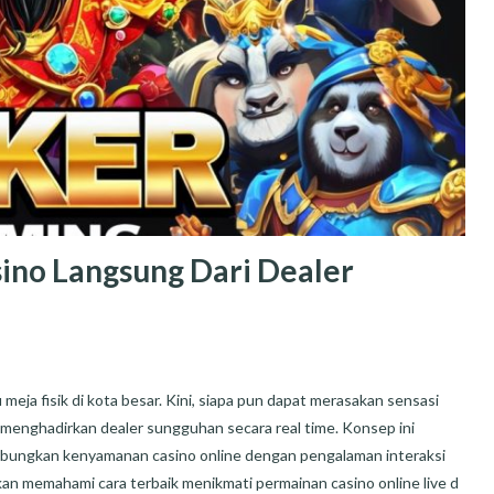
ino Langsung Dari Dealer
eja fisik di kota besar. Kini, siapa pun dapat merasakan sensasi
g menghadirkan dealer sungguhan secara real time. Konsep ini
abungkan kenyamanan casino online dengan pengalaman interaksi
akan memahami cara terbaik menikmati permainan casino online live d