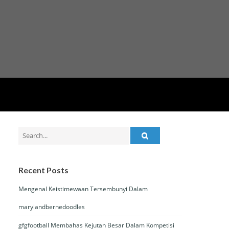
Search
for:
Recent Posts
Mengenal Keistimewaan Tersembunyi Dalam
marylandbernedoodles
gfgfootball Membahas Kejutan Besar Dalam Kompetisi