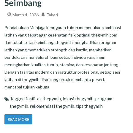
Seimbang
March 4, 2026
Taked
Pendahuluan Menjaga kebugaran tubuh memerlukan kombinasi
latihan yang tepat agar kesehatan fisik optimal thegymlh.com
dan tubuh tetap seimbang. thegymlh menghadirkan program
latihan yang memadukan strength dan kardio, memberikan
pendekatan menyeluruh bagi setiap individu yang ingin
meningkatkan kualitas tubuh, stamina, dan kesehatan jantung.
Dengan fasilitas modern dan instruktur profesional, setiap sesi
latihan di thegymlh dirancang untuk membantu peserta
mencapai tujuan kebuga
Tagged
fasilitas thegymlh
,
lokasi thegymlh
,
program
thegymlh
,
rekomendasi thegymlh
,
tips thegymlh
READ MORE