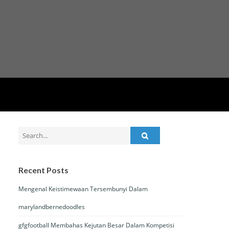
Search
for:
Recent Posts
Mengenal Keistimewaan Tersembunyi Dalam
marylandbernedoodles
gfgfootball Membahas Kejutan Besar Dalam Kompetisi