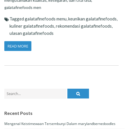
mengutamakan kualitas, kesegaran, dan cita rasa,
galatafinefoods men
Tagged
galatafinefoods menu
,
keunikan galatafinefoods
,
kuliner galatafinefoods
,
rekomendasi galatafinefoods
,
ulasan galatafinefoods
READ MORE
Search
for:
Recent Posts
Mengenal Keistimewaan Tersembunyi Dalam marylandbernedoodles