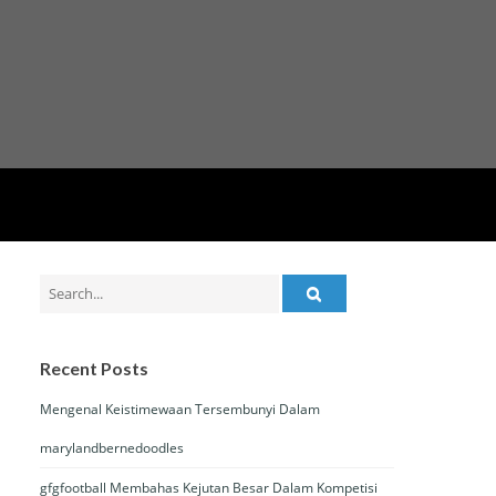
Search
for:
Recent Posts
Mengenal Keistimewaan Tersembunyi Dalam
marylandbernedoodles
gfgfootball Membahas Kejutan Besar Dalam Kompetisi