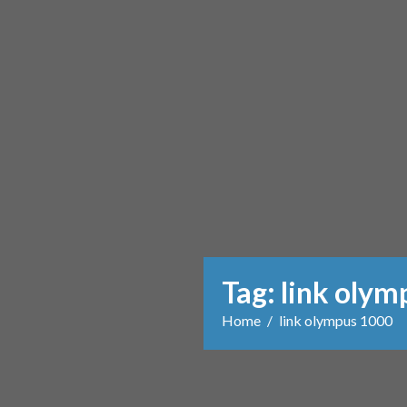
Tag:
link olym
Home
link olympus 1000