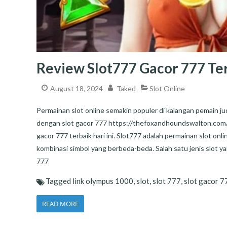
Review Slot777 Gacor 777 Te
August 18, 2024
Taked
Slot Online
Permainan slot online semakin populer di kalangan pemain ju
dengan slot gacor 777 https://thefoxandhoundswalton.com/. 
gacor 777 terbaik hari ini. Slot777 adalah permainan slot 
kombinasi simbol yang berbeda-beda. Salah satu jenis slot ya
777
Tagged
link olympus 1000
,
slot
,
slot 777
,
slot gacor 7
READ MORE