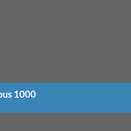
pus 1000