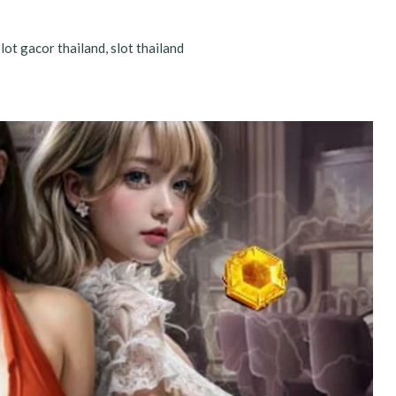
slot gacor thailand
,
slot thailand