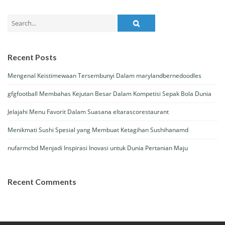
Search
for:
Recent Posts
Mengenal Keistimewaan Tersembunyi Dalam marylandbernedoodles
gfgfootball Membahas Kejutan Besar Dalam Kompetisi Sepak Bola Dunia
Jelajahi Menu Favorit Dalam Suasana eltarascorestaurant
Menikmati Sushi Spesial yang Membuat Ketagihan Sushihanamd
nufarmcbd Menjadi Inspirasi Inovasi untuk Dunia Pertanian Maju
Recent Comments