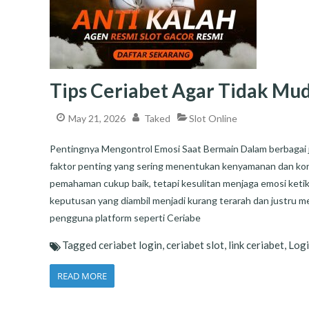
Tips Ceriabet Agar Tidak Mu
May 21, 2026
Taked
Slot Online
Pentingnya Mengontrol Emosi Saat Bermain Dalam berbagai 
faktor penting yang sering menentukan kenyamanan dan kon
pemahaman cukup baik, tetapi kesulitan menjaga emosi ketik
keputusan yang diambil menjadi kurang terarah dan justru 
pengguna platform seperti Ceriabe
Tagged
ceriabet login
,
ceriabet slot
,
link ceriabet
,
Logi
READ MORE