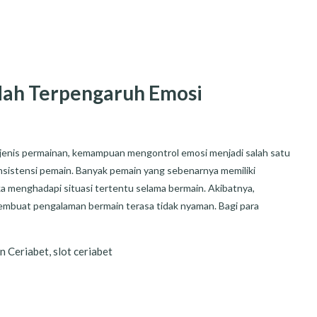
dah Terpengaruh Emosi
jenis permainan, kemampuan mengontrol emosi menjadi salah satu
sistensi pemain. Banyak pemain yang sebenarnya memiliki
a menghadapi situasi tertentu selama bermain. Akibatnya,
membuat pengalaman bermain terasa tidak nyaman. Bagi para
n Ceriabet
,
slot ceriabet