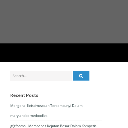
Search
for:
Recent Posts
Mengenal Keistimewaan Tersembunyi Dalam
marylandbernedoodles
gfgfootball Membahas Kejutan Besar Dalam Kompetisi