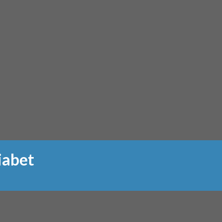
iabet