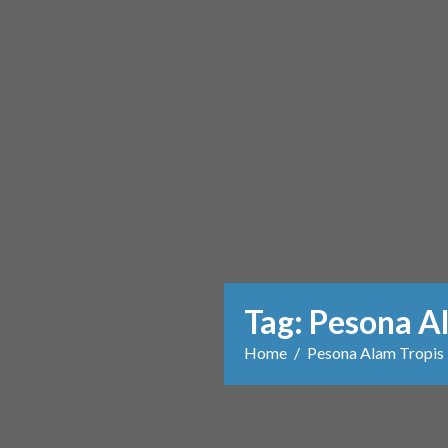
Tag:
Pesona A
Home
Pesona Alam Tropis