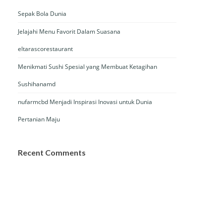
Sepak Bola Dunia
Jelajahi Menu Favorit Dalam Suasana
eltarascorestaurant
Menikmati Sushi Spesial yang Membuat Ketagihan
Sushihanamd
nufarmcbd Menjadi Inspirasi Inovasi untuk Dunia
Pertanian Maju
Recent Comments