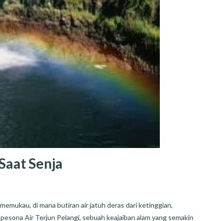
Saat Senja
memukau, di mana butiran air jatuh deras dari ketinggian,
pesona Air Terjun Pelangi, sebuah keajaiban alam yang semakin