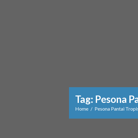
Tag:
Pesona Pa
Home
Pesona Pantai Tropi