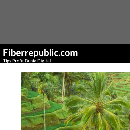
Fiberrepublic.com
Tips Profit Dunia Digital