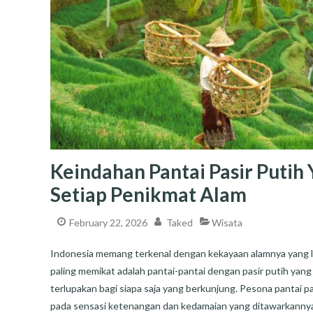
Keindahan Pantai Pasir Putih 
Setiap Penikmat Alam
February 22, 2026
Taked
Wisata
Indonesia memang terkenal dengan kekayaan alamnya yang lu
paling memikat adalah pantai-pantai dengan pasir putih yan
terlupakan bagi siapa saja yang berkunjung. Pesona pantai pa
pada sensasi ketenangan dan kedamaian yang ditawarkannya. B