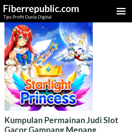
Skip
Fiberrepublic.com
to
Tips Profit Dunia Digital
content
Kumpulan Permainan Judi Slot
Gacor Gampang Menang