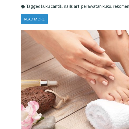
Tagged
kuku cantik
,
nails art
,
perawatan kuku
,
rekomena
READ MORE