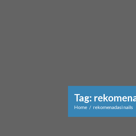
Tag:
rekomenad
Home
rekomenadasi nails