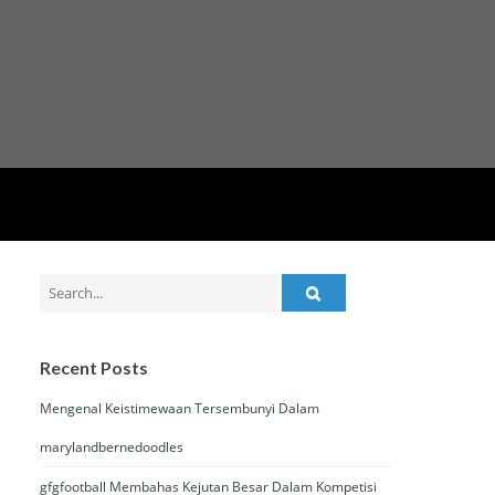
Search
for:
Recent Posts
Mengenal Keistimewaan Tersembunyi Dalam
marylandbernedoodles
gfgfootball Membahas Kejutan Besar Dalam Kompetisi