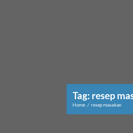
Tag:
resep ma
Home
resep masakan