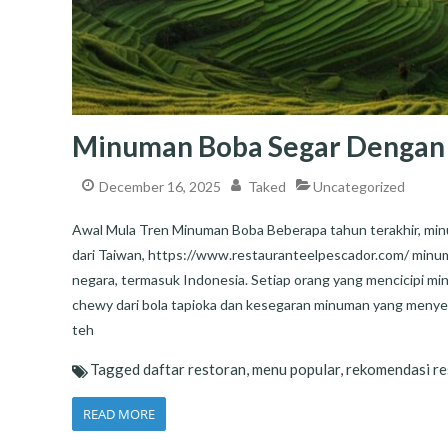
Minuman Boba Segar Dengan I
December 16, 2025
Taked
Uncategorized
Awal Mula Tren Minuman Boba Beberapa tahun terakhir, minu
dari Taiwan, https://www.restauranteelpescador.com/ minum
negara, termasuk Indonesia. Setiap orang yang mencicipi mi
chewy dari bola tapioka dan kesegaran minuman yang menyerta
teh
Tagged
daftar restoran
,
menu popular
,
rekomendasi re
READ MORE