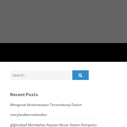
Search
for:
Recent Posts
Mengenal Keistimewaan Tersembunyi Dalam
marylandbernedoodles
gfgfootball Membahas Kejutan Besar Dalam Kompetisi