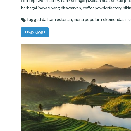
coffeepowderfactory hadir sebagai jawaban buat semua pecin
berbagai inovasi yang ditawarkan, coffeepowderfactory bikin 
Tagged
daftar restoran
,
menu popular
,
rekomendasi re
READ MORE