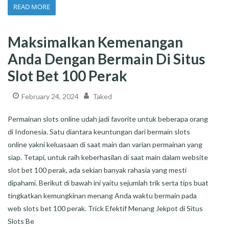
READ MORE
Maksimalkan Kemenangan
Anda Dengan Bermain Di Situs
Slot Bet 100 Perak
February 24, 2024
Taked
Permainan slots online udah jadi favorite untuk beberapa orang
di Indonesia. Satu diantara keuntungan dari bermain slots
online yakni keluasaan di saat main dan varian permainan yang
siap. Tetapi, untuk raih keberhasilan di saat main dalam website
slot bet 100 perak, ada sekian banyak rahasia yang mesti
dipahami. Berikut di bawah ini yaitu sejumlah trik serta tips buat
tingkatkan kemungkinan menang Anda waktu bermain pada
web slots bet 100 perak. Trick Efektif Menang Jekpot di Situs
Slots Be