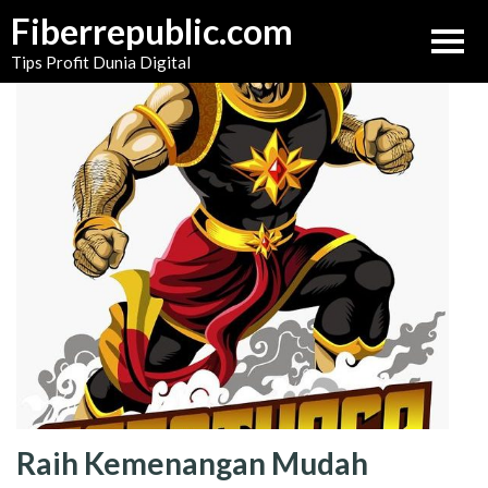
Skip
Fiberrepublic.com
to
Tips Profit Dunia Digital
content
Raih Kemenangan Mudah