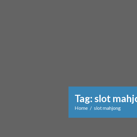
Tag:
slot mahj
Home
slot mahjong