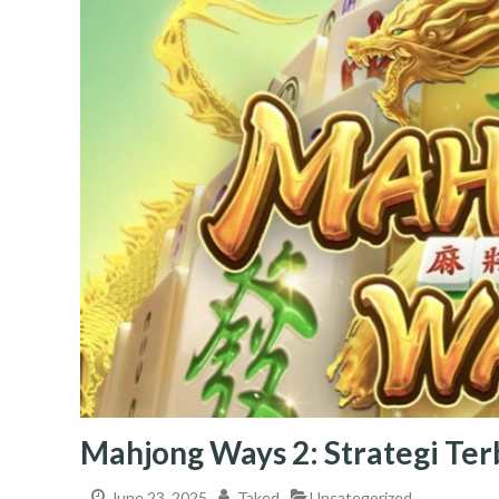
Mahjong Ways 2: Strategi Te
June 23, 2025
Taked
Uncategorized