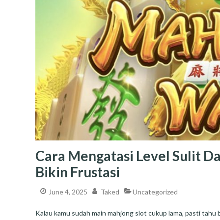
Cara Mengatasi Level Sulit 
Bikin Frustasi
June 4, 2025
Taked
Uncategorized
Kalau kamu sudah main mahjong slot cukup lama, pasti tahu 