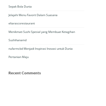
Sepak Bola Dunia
Jelajahi Menu Favorit Dalam Suasana
eltarascorestaurant
Menikmati Sushi Spesial yang Membuat Ketagihan
Sushihanamd
nufarmcbd Menjadi Inspirasi Inovasi untuk Dunia
Pertanian Maju
Recent Comments