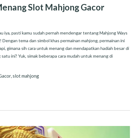
enang Slot Mahjong Gacor
au iya, pasti kamu sudah pernah mendengar tentang Mahjong Ways
t! Dengan tema dan simbol khas permainan mahjong, permainan ini
pi, gimana sih cara untuk menang dan mendapatkan hadiah besar di
 satu ini? Yuk, simak beberapa cara mudah untuk menang di
Gacor
,
slot mahjong