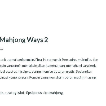
 Mahjong Ways 2
ne
rik utama bagi pemain. Fitur ini termasuk free spins, multiplier, dan
main yang ingin memaksimalkan kemenangan, memahami cara kerja
mbol scatter, misalnya, sering memicu putaran gratis. Sedangkan
mbinasi kemenangan. Pemain yang memahami peran masing-masing
ok
,
strategi slot
,
tips bonus slot mahjong