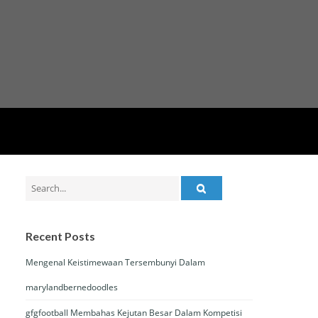
Search
for:
Recent Posts
Mengenal Keistimewaan Tersembunyi Dalam
marylandbernedoodles
gfgfootball Membahas Kejutan Besar Dalam Kompetisi