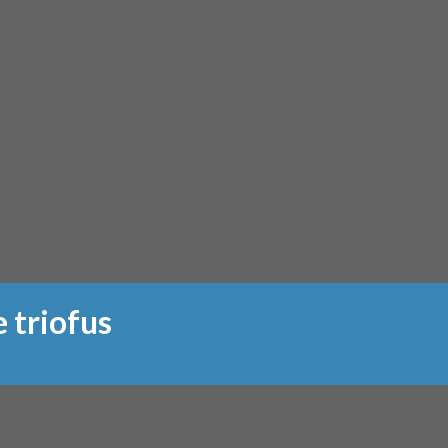
e triofus