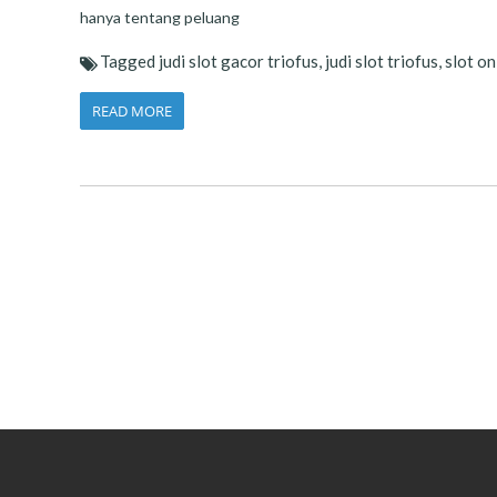
hanya tentang peluang
Tagged
judi slot gacor triofus
,
judi slot triofus
,
slot on
READ MORE