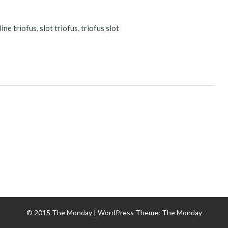
line triofus
,
slot triofus
,
triofus slot
© 2015 The Monday
|
WordPress Theme:
The Monday