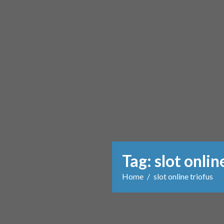
Tag:
slot onlin
Home
slot online triofus