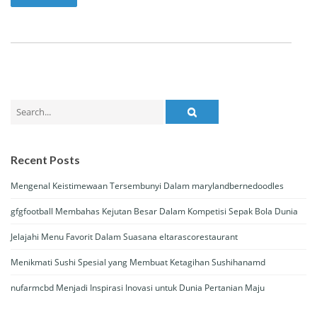
Search
for:
Recent Posts
Mengenal Keistimewaan Tersembunyi Dalam marylandbernedoodles
gfgfootball Membahas Kejutan Besar Dalam Kompetisi Sepak Bola Dunia
Jelajahi Menu Favorit Dalam Suasana eltarascorestaurant
Menikmati Sushi Spesial yang Membuat Ketagihan Sushihanamd
nufarmcbd Menjadi Inspirasi Inovasi untuk Dunia Pertanian Maju