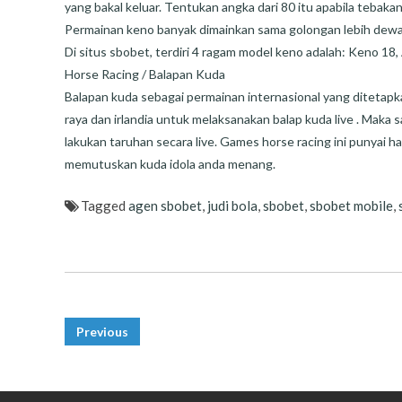
yang bakal keluar. Tentukan angka dari 80 itu apabila tebak
Permainan keno banyak dimainkan sama golongan lebih dewasa,
Di situs sbobet, terdiri 4 ragam model keno adalah: Keno 1
Horse Racing / Balapan Kuda
Balapan kuda sebagai permainan internasional yang ditetapk
raya dan irlandia untuk melaksanakan balap kuda live . Maka s
lakukan taruhan secara live. Games horse racing ini punyai 
memutuskan kuda idola anda menang.
Tagged
agen sbobet
,
judi bola
,
sbobet
,
sbobet mobile
,
Post
Previous
Navigation