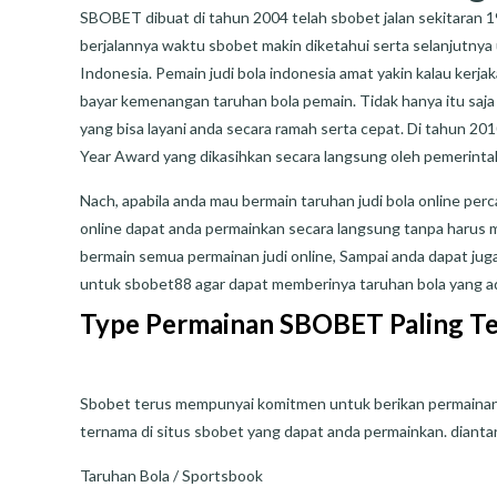
SBOBET dibuat di tahun 2004 telah
sbobet
jalan sekitaran 1
berjalannya waktu sbobet makin diketahui serta selanjutnya
Indonesia. Pemain judi bola indonesia amat yakin kalau kerj
bayar kemenangan taruhan bola pemain. Tidak hanya itu sa
yang bisa layani anda secara ramah serta cepat. Di tahun 
Year Award yang dikasihkan secara langsung oleh pemerintah 
Nach, apabila anda mau bermain taruhan judi bola online p
online dapat anda permainkan secara langsung tanpa harus 
bermain semua permainan judi online, Sampai anda dapat jug
untuk sbobet88 agar dapat memberinya taruhan bola yang adi
Type Permainan SBOBET Paling T
Sbobet terus mempunyai komitmen untuk berikan permainan
ternama di situs sbobet yang dapat anda permainkan. dianta
Taruhan Bola / Sportsbook