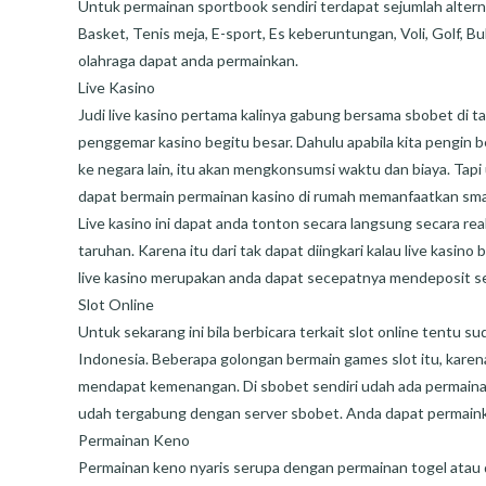
Untuk permainan sportbook sendiri terdapat sejumlah alternati
Basket, Tenis meja, E-sport, Es keberuntungan, Voli, Golf, B
olahraga dapat anda permainkan.
Live Kasino
Judi live kasino pertama kalinya gabung bersama sbobet di tah
penggemar kasino begitu besar. Dahulu apabila kita pengin be
ke negara lain, itu akan mengkonsumsi waktu dan biaya. Tapi 
dapat bermain permainan kasino di rumah memanfaatkan sma
Live kasino ini dapat anda tonton secara langsung secara re
taruhan. Karena itu dari tak dapat diingkari kalau live kasi
live kasino merupakan anda dapat secepatnya mendeposit ser
Slot Online
Untuk sekarang ini bila berbicara terkait slot online tentu su
Indonesia. Beberapa golongan bermain games slot itu, kare
mendapat kemenangan. Di sbobet sendiri udah ada permainan 
udah tergabung dengan server sbobet. Anda dapat permainka
Permainan Keno
Permainan keno nyaris serupa dengan permainan togel atau