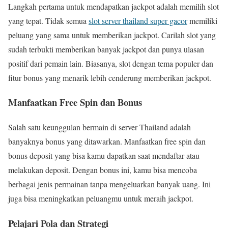
Langkah pertama untuk mendapatkan jackpot adalah memilih slot
yang tepat. Tidak semua
slot server thailand super gacor
memiliki
peluang yang sama untuk memberikan jackpot. Carilah slot yang
sudah terbukti memberikan banyak jackpot dan punya ulasan
positif dari pemain lain. Biasanya, slot dengan tema populer dan
fitur bonus yang menarik lebih cenderung memberikan jackpot.
Manfaatkan Free Spin dan Bonus
Salah satu keunggulan bermain di server Thailand adalah
banyaknya bonus yang ditawarkan. Manfaatkan free spin dan
bonus deposit yang bisa kamu dapatkan saat mendaftar atau
melakukan deposit. Dengan bonus ini, kamu bisa mencoba
berbagai jenis permainan tanpa mengeluarkan banyak uang. Ini
juga bisa meningkatkan peluangmu untuk meraih jackpot.
Pelajari Pola dan Strategi