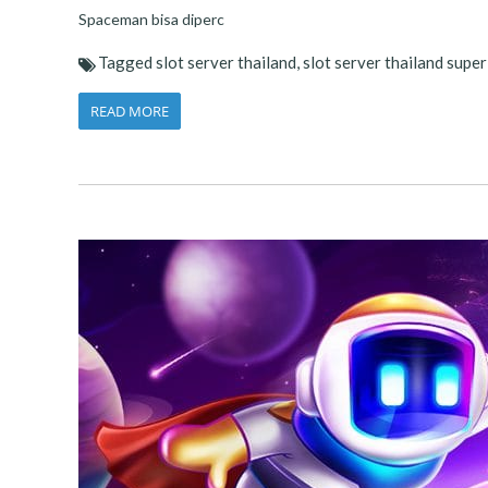
Spaceman bisa diperc
Tagged
slot server thailand
,
slot server thailand supe
READ MORE