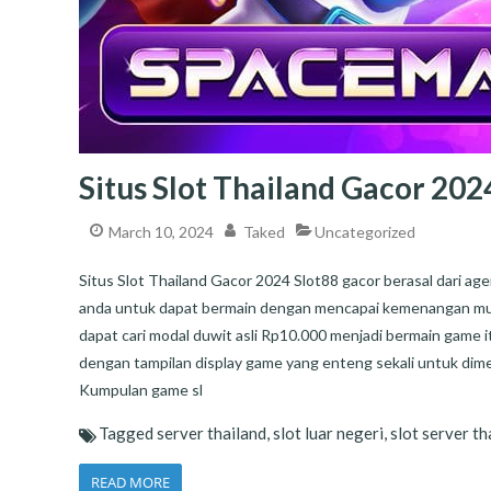
Situs Slot Thailand Gacor 202
March 10, 2024
Taked
Uncategorized
Situs Slot Thailand Gacor 2024 Slot88 gacor berasal dari 
anda untuk dapat bermain dengan mencapai kemenangan mud
dapat cari modal duwit asli Rp10.000 menjadi bermain game it
dengan tampilan display game yang enteng sekali untuk di
Kumpulan game sl
Tagged
server thailand
,
slot luar negeri
,
slot server th
READ MORE