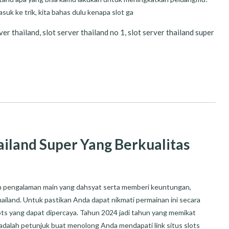
uk ke trik, kita bahas dulu kenapa slot ga
ver thailand
,
slot server thailand no 1
,
slot server thailand super
ailand Super Yang Berkualitas
kan pengalaman main yang dahsyat serta memberi keuntungan,
hailand. Untuk pastikan Anda dapat nikmati permainan ini secara
ts yang dapat dipercaya. Tahun 2024 jadi tahun yang memikat
i adalah petunjuk buat menolong Anda mendapati link situs slots