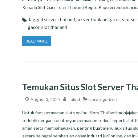
Kenapa Slot Gacor dari Thailand Begitu Populer? Sebelum mas
Tagged
server thailand
,
server thailand gacor
,
slot ser
gacor
,
slot thailand
READ MORE
Temukan Situs Slot Server Th
August 3, 2024
Taked
Uncategorized
Untuk fans permainan slots online, Slots Thailand menjaja
terlebih dengan kedatangan permainan terkini seperti slot t
aman serta membahagiakan, penting buat menunjuk situs slo
secara pelbagai pembaruan dalam industri judi online, dan in