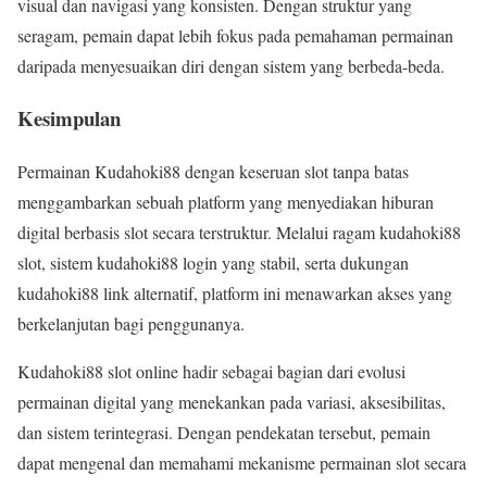
visual dan navigasi yang konsisten. Dengan struktur yang
seragam, pemain dapat lebih fokus pada pemahaman permainan
daripada menyesuaikan diri dengan sistem yang berbeda-beda.
Kesimpulan
Permainan Kudahoki88 dengan keseruan slot tanpa batas
menggambarkan sebuah platform yang menyediakan hiburan
digital berbasis slot secara terstruktur. Melalui ragam kudahoki88
slot, sistem kudahoki88 login yang stabil, serta dukungan
kudahoki88 link alternatif, platform ini menawarkan akses yang
berkelanjutan bagi penggunanya.
Kudahoki88 slot online hadir sebagai bagian dari evolusi
permainan digital yang menekankan pada variasi, aksesibilitas,
dan sistem terintegrasi. Dengan pendekatan tersebut, pemain
dapat mengenal dan memahami mekanisme permainan slot secara