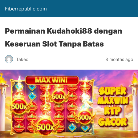
Fiberrepublic.com
Permainan Kudahoki88 dengan
Keseruan Slot Tanpa Batas
Taked
8 months ago