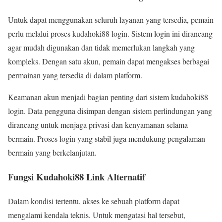
Untuk dapat menggunakan seluruh layanan yang tersedia, pemain
perlu melalui proses kudahoki88 login. Sistem login ini dirancang
agar mudah digunakan dan tidak memerlukan langkah yang
kompleks. Dengan satu akun, pemain dapat mengakses berbagai
permainan yang tersedia di dalam platform.
Keamanan akun menjadi bagian penting dari sistem kudahoki88
login. Data pengguna disimpan dengan sistem perlindungan yang
dirancang untuk menjaga privasi dan kenyamanan selama
bermain. Proses login yang stabil juga mendukung pengalaman
bermain yang berkelanjutan.
Fungsi Kudahoki88 Link Alternatif
Dalam kondisi tertentu, akses ke sebuah platform dapat
mengalami kendala teknis. Untuk mengatasi hal tersebut,