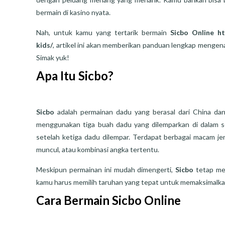
bermain di kasino nyata.
Nah, untuk kamu yang tertarik bermain
Sicbo Online
ht
kids/
, artikel ini akan memberikan panduan lengkap mengena
Simak yuk!
Apa Itu Sicbo?
Sicbo
adalah permainan dadu yang berasal dari China dan 
menggunakan tiga buah dadu yang dilemparkan di dalam s
setelah ketiga dadu dilempar. Terdapat berbagai macam jeni
muncul, atau kombinasi angka tertentu.
Meskipun permainan ini mudah dimengerti,
Sicbo
tetap men
kamu harus memilih taruhan yang tepat untuk memaksimalk
Cara Bermain Sicbo Online