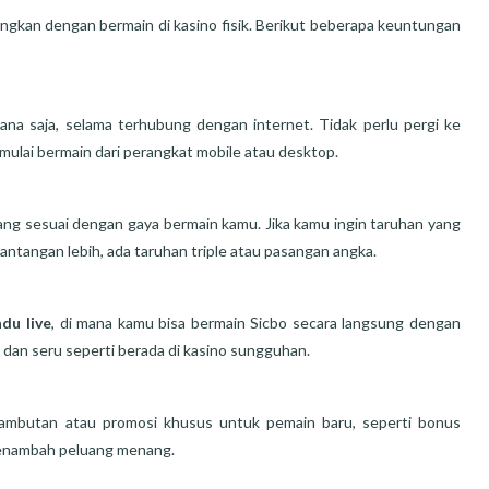
ngkan dengan bermain di kasino fisik. Berikut beberapa keuntungan
ana saja, selama terhubung dengan internet. Tidak perlu pergi ke
mulai bermain dari perangkat mobile atau desktop.
yang sesuai dengan gaya bermain kamu. Jika kamu ingin taruhan yang
tantangan lebih, ada taruhan triple atau pasangan angka.
du live
, di mana kamu bisa bermain Sicbo secara langsung dengan
 dan seru seperti berada di kasino sungguhan.
mbutan atau promosi khusus untuk pemain baru, seperti bonus
menambah peluang menang.