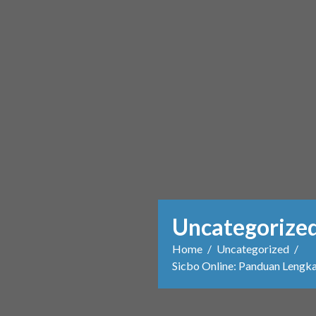
Uncategorize
Home
Uncategorized
Sicbo Online: Panduan Lengka