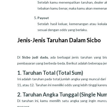
Setelah kamu menempatkan taruhan, dealer aka
tebakan kamu benar, maka kamu akan memenangk
Payout
Setelah hasil keluar, kemenangan atau kekal
sesuai dengan odds yang berlaku.
Jenis-Jenis Taruhan Dalam Sicbo
Di
Sicbo judi dadu
, ada berbagai jenis taruhan yang bis
pembayaran yang berbeda-beda. Berikut adalah beberapa jeni
1.
Taruhan Total (Total Sum)
Ini adalah taruhan pada total jumlah angka yang muncul dari
11, atau 12. Taruhan ini memiliki odds yang lebih tinggi karen
2.
Taruhan Angka Tunggal (Single Nu
Di taruhan ini, kamu memilih satu angka yang ingin muncu
menang.