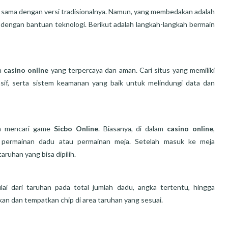
 sama dengan versi tradisionalnya. Namun, yang membedakan adalah
dengan bantuan teknologi. Berikut adalah langkah-langkah bermain
ih
casino online
yang terpercaya dan aman. Cari situs yang memiliki
nsif, serta sistem keamanan yang baik untuk melindungi data dan
sa mencari game
Sicbo Online
. Biasanya, di dalam
casino online
,
i permainan dadu atau permainan meja. Setelah masuk ke meja
aruhan yang bisa dipilih.
ai dari taruhan pada total jumlah dadu, angka tertentu, hingga
kan dan tempatkan chip di area taruhan yang sesuai.