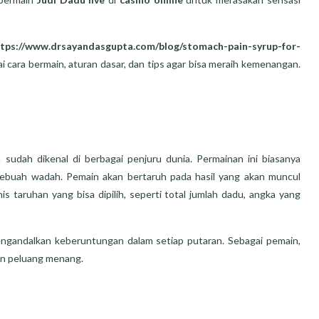
tps://www.drsayandasgupta.com/blog/stomach-pain-syrup-for-
i cara bermain, aturan dasar, dan tips agar bisa meraih kemenangan.
sudah dikenal di berbagai penjuru dunia. Permainan ini biasanya
ebuah wadah. Pemain akan bertaruh pada hasil yang akan muncul
s taruhan yang bisa dipilih, seperti total jumlah dadu, angka yang
gandalkan keberuntungan dalam setiap putaran. Sebagai pemain,
an peluang menang.