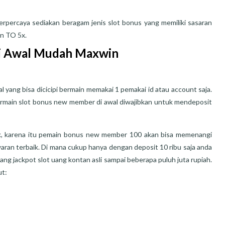
erpercaya sediakan beragam jenis slot bonus yang memiliki sasaran
an TO 5x.
i Awal Mudah Maxwin
yang bisa dicicipi bermain memakai 1 pemakai id atau account saja.
a bermain slot bonus new member di awal diwajibkan untuk mendeposit
, karena itu pemain bonus new member 100 akan bisa memenangi
 terbaik. Di mana cukup hanya dengan deposit 10 ribu saja anda
 jackpot slot uang kontan asli sampai beberapa puluh juta rupiah.
ut: