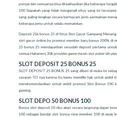
punyai dan semuanya bisa direalisasikan jika beberapa terg
100 Siapakah yang tidak mengenali situs yang ini terutama j
yang paling lengkap secara bermacam jenis permainan mena
beberapa jemu untuk selalu memainkan.
Deposit 25k bonus 25 di Situs Slot Gacor Gampang Menang 
slot gacor online bo promosi member baru bonus 200% di m
25 bonus 25
mendapatkan sesudah deposit pertama untuk 
semua Habanero 30k provider game mesin slot poker idn play 
SLOT DEPOSIT 25 BONUS 25
SLOT DEPOSIT 25 BONUS 25 yang diberi di muka ini sebag
sasaran TO nya karena itu kamu memiliki hak untuk ambil b
merekomendasikan untuk ambil promosi Slot Bonus 100 ini 
gaming.
SLOT DEPO 50 BONUS 100
Bonus slot deposit 50 ribu akan secara langsung dapat bonu
100 sebagai bandar slot bonus new member 100 di awal, be