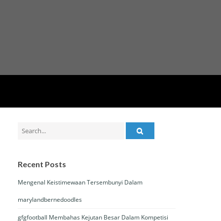
Search
for:
Recent Posts
Mengenal Keistimewaan Tersembunyi Dalam
marylandbernedoodles
gfgfootball Membahas Kejutan Besar Dalam Kompetisi