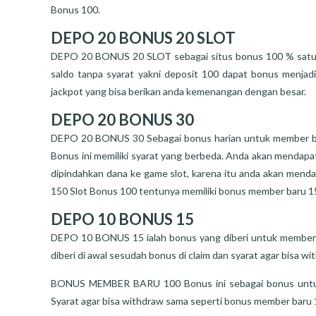
Bonus 100.
DEPO 20 BONUS 20 SLOT
DEPO 20 BONUS 20 SLOT sebagai situs bonus 100 % satu ka
saldo tanpa syarat yakni deposit 100 dapat bonus menjad
jackpot yang bisa berikan anda kemenangan dengan besar.
DEPO 20 BONUS 30
DEPO 20 BONUS 30 Sebagai bonus harian untuk member baru
Bonus ini memiliki syarat yang berbeda. Anda akan mendapa
dipindahkan dana ke game slot, karena itu anda akan mendap
150 Slot Bonus 100 tentunya memiliki bonus member baru 1
DEPO 10 BONUS 15
DEPO 10 BONUS 15 ialah bonus yang diberi untuk member ba
diberi di awal sesudah bonus di claim dan syarat agar bisa w
BONUS MEMBER BARU 100 Bonus ini sebagai bonus untuk m
Syarat agar bisa withdraw sama seperti bonus member baru 15