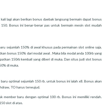
li lagi akan berikan bonus daebak langsung bermain dapat bonus
i 150. Bonus ini benar-benar pas untuk bermain mesin slot mudah
 sejumlah 150% di awal khusus pada permainan slot online saja.
tkan bonus 150% dari modal awal . Maka bila modal anda 100rb yang
atkan 150rb kembali yang diberi di muka. Dan situs judi slot bonus
50% di muka.
ru optimal sejumlah 150 rb. untuk bonus ini ialah x8. Bonus akan
ithdraw, TO harus terwujud.
ember baru dengan optimal 100 rb. Bonus ini memiliki rendah.
0 slot di atas.