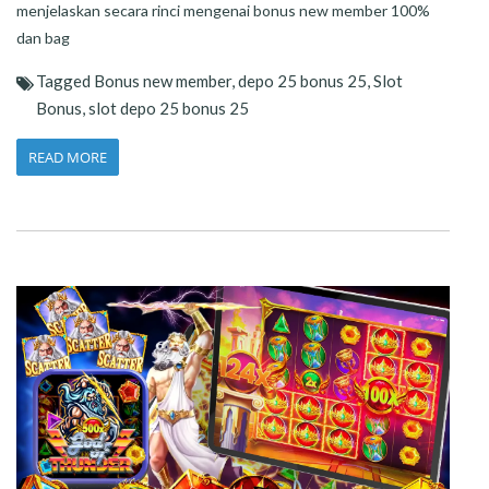
menjelaskan secara rinci mengenai bonus new member 100%
dan bag
Tagged
Bonus new member
,
depo 25 bonus 25
,
Slot
Bonus
,
slot depo 25 bonus 25
READ MORE