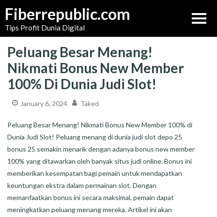
Skip
Fiberrepublic.com
to
Tips Profit Dunia Digital
content
Peluang Besar Menang!
Nikmati Bonus New Member
100% Di Dunia Judi Slot!
January 6, 2024
Taked
Peluang Besar Menang! Nikmati Bonus New Member 100% di
Dunia Judi Slot! Peluang menang di dunia judi slot depo 25
bonus 25 semakin menarik dengan adanya bonus new member
100% yang ditawarkan oleh banyak situs judi online. Bonus ini
memberikan kesempatan bagi pemain untuk mendapatkan
keuntungan ekstra dalam permainan slot. Dengan
memanfaatkan bonus ini secara maksimal, pemain dapat
meningkatkan peluang menang mereka. Artikel ini akan