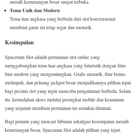
meraih kemenangan besar sangat terbuka.
Tema Unik dan Modern
Tema luar angkasa yang berbeda dari slot konvensional
membuat game ini tetap segar dan menarik.
Kesimpulan
Spaceman Slot adalah permainan slot online yang
menggabungkan tema luar angkasa yang futuristik dengan fitur-
fitur modern yang menguntungkan. Grafis menarik, fitur bonus
melimpah, dan peluang jackpot besar menjadikannya pilihan tepat
bagi pecinta slot yang ingin mencoba pengalaman berbeda. Selain
itu, kemudahan akses melalui perangkat mobile dan keamanan
yang terjamin membuat permainan ini semakin diminati.
Bagi pemain yang mencari hiburan sekaligus kesempatan meraih
kemenangan besar, Spaceman Slot adalah pilihan yang tepat.