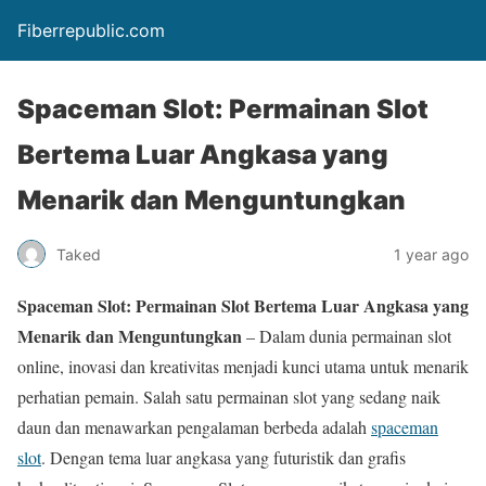
Fiberrepublic.com
Spaceman Slot: Permainan Slot
Bertema Luar Angkasa yang
Menarik dan Menguntungkan
Taked
1 year ago
Spaceman Slot: Permainan Slot Bertema Luar Angkasa yang
Menarik dan Menguntungkan
– Dalam dunia permainan slot
online, inovasi dan kreativitas menjadi kunci utama untuk menarik
perhatian pemain. Salah satu permainan slot yang sedang naik
daun dan menawarkan pengalaman berbeda adalah
spaceman
slot
. Dengan tema luar angkasa yang futuristik dan grafis