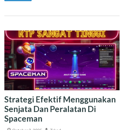
Strategi Efektif Menggunakan
Senjata Dan Peralatan Di
Spaceman