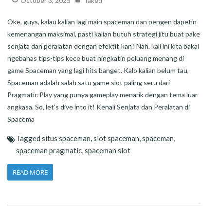
October 3, 2025
Taked
Oke, guys, kalau kalian lagi main spaceman dan pengen dapetin
kemenangan maksimal, pasti kalian butuh strategi jitu buat pake
senjata dan peralatan dengan efektif, kan? Nah, kali ini kita bakal
ngebahas tips-tips kece buat ningkatin peluang menang di
game Spaceman yang lagi hits banget. Kalo kalian belum tau,
Spaceman adalah salah satu game slot paling seru dari
Pragmatic Play yang punya gameplay menarik dengan tema luar
angkasa. So, let's dive into it! Kenali Senjata dan Peralatan di
Spacema
Tagged
situs spaceman
,
slot spaceman
,
spaceman
,
spaceman pragmatic
,
spaceman slot
READ MORE