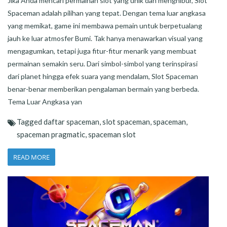
Jika Anda mencari permainan slot yang unik dan menghibur, Slot
Spaceman adalah pilihan yang tepat. Dengan tema luar angkasa
yang memikat, game ini membawa pemain untuk berpetualang
jauh ke luar atmosfer Bumi. Tak hanya menawarkan visual yang
mengagumkan, tetapi juga fitur-fitur menarik yang membuat
permainan semakin seru. Dari simbol-simbol yang terinspirasi
dari planet hingga efek suara yang mendalam, Slot Spaceman
benar-benar memberikan pengalaman bermain yang berbeda.
Tema Luar Angkasa yan
Tagged
daftar spaceman
,
slot spaceman
,
spaceman
,
spaceman pragmatic
,
spaceman slot
READ MORE