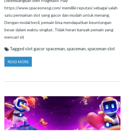
Dikembangkan oleh Pragmatic Play
https://www.spaceonesg.com/ memiliki reputasi sebagai salah
satu permainan slot yang gacor dan mudah untuk menang.
Dengan modal kecil, pemain bisa mendapatkan keuntungan
besar dalam waktu singkat. Tidak heran banyak pemain yang
mencari sit
Tagged
slot gacor spaceman
,
spaceman
,
spaceman slot
READ MORE