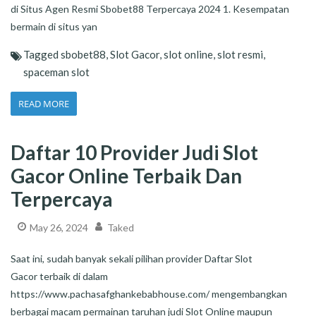
di Situs Agen Resmi Sbobet88 Terpercaya 2024 1. Kesempatan
bermain di situs yan
Tagged
sbobet88
,
Slot Gacor
,
slot online
,
slot resmi
,
spaceman slot
READ MORE
Daftar 10 Provider Judi Slot
Gacor Online Terbaik Dan
Terpercaya
May 26, 2024
Taked
Saat ini, sudah banyak sekali pilihan provider Daftar Slot
Gacor terbaik di dalam
https://www.pachasafghankebabhouse.com/ mengembangkan
berbagai macam permainan taruhan judi Slot Online maupun