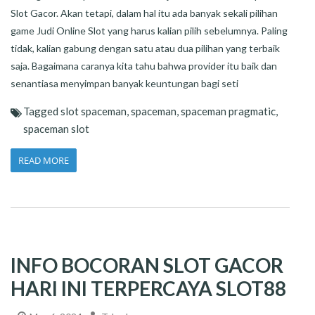
Slot Gacor. Akan tetapi, dalam hal itu ada banyak sekali pilihan
game Judi Online Slot yang harus kalian pilih sebelumnya. Paling
tidak, kalian gabung dengan satu atau dua pilihan yang terbaik
saja. Bagaimana caranya kita tahu bahwa provider itu baik dan
senantiasa menyimpan banyak keuntungan bagi seti
Tagged
slot spaceman
,
spaceman
,
spaceman pragmatic
,
spaceman slot
READ MORE
INFO BOCORAN SLOT GACOR
HARI INI TERPERCAYA SLOT88