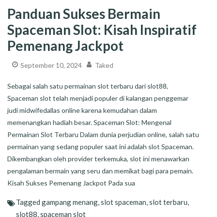
Panduan Sukses Bermain
Spaceman Slot: Kisah Inspiratif
Pemenang Jackpot
September 10, 2024
Taked
Sebagai salah satu permainan slot terbaru dari slot88,
Spaceman slot telah menjadi populer di kalangan penggemar
judi midwifedallas online karena kemudahan dalam
memenangkan hadiah besar. Spaceman Slot: Mengenal
Permainan Slot Terbaru Dalam dunia perjudian online, salah satu
permainan yang sedang populer saat ini adalah slot Spaceman.
Dikembangkan oleh provider terkemuka, slot ini menawarkan
pengalaman bermain yang seru dan memikat bagi para pemain.
Kisah Sukses Pemenang Jackpot Pada sua
Tagged
gampang menang
,
slot spaceman
,
slot terbaru
,
slot88
,
spaceman slot