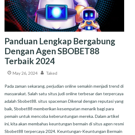
Panduan Lengkap Bergabung
Dengan Agen SBOBET88
Terbaik 2024
May 26, 2024
Taked
Pada zaman sekarang, perjudian online semakin menjadi trend di
masyarakat. Salah satu situs judi online terbesar dan terpercaya
adalah Sbobet88. situs spaceman Dikenal dengan reputasi yang
baik, Sbobet88 memberikan kesempatan menarik bagi para
pemain untuk mencoba keberuntungan mereka. Dalam artikel
ini, kita akan membahas keuntungan bermain di situs agen resmi
Sbobet88 terpercaya 2024. Keuntungan-Keuntungan Bermain