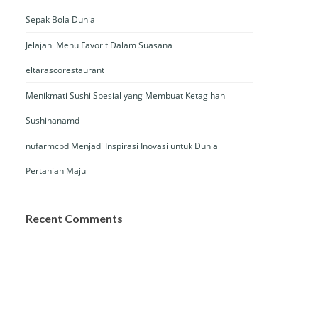
Sepak Bola Dunia
Jelajahi Menu Favorit Dalam Suasana
eltarascorestaurant
Menikmati Sushi Spesial yang Membuat Ketagihan
Sushihanamd
nufarmcbd Menjadi Inspirasi Inovasi untuk Dunia
Pertanian Maju
Recent Comments