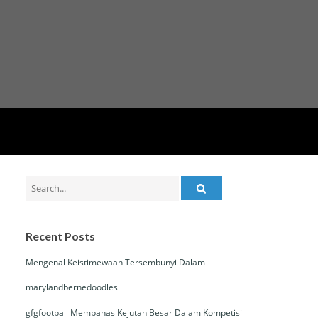
Search
for:
Recent Posts
Mengenal Keistimewaan Tersembunyi Dalam
marylandbernedoodles
gfgfootball Membahas Kejutan Besar Dalam Kompetisi