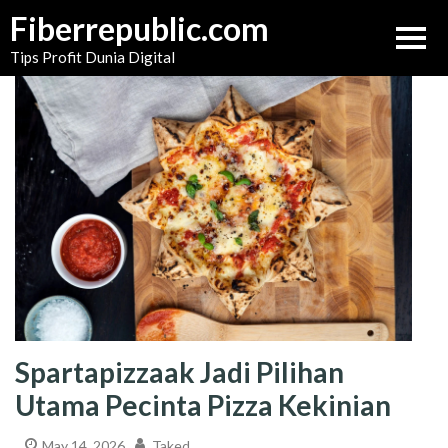
Skip
Fiberrepublic.com
to
Tips Profit Dunia Digital
content
Spartapizzaak Jadi Pilihan
Utama Pecinta Pizza Kekinian
May 14, 2026
Taked