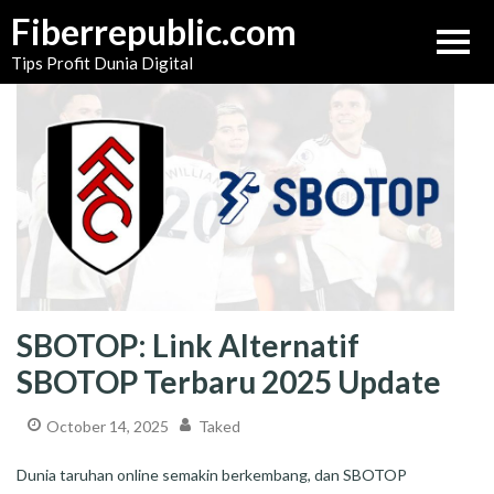
Skip
Fiberrepublic.com
to
Tips Profit Dunia Digital
content
SBOTOP: Link Alternatif
SBOTOP Terbaru 2025 Update
October 14, 2025
Taked
Dunia taruhan online semakin berkembang, dan SBOTOP