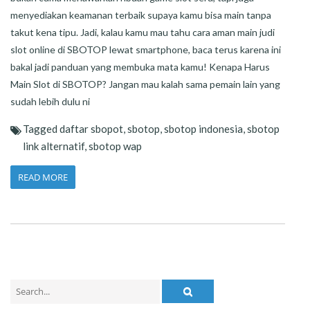
menyediakan keamanan terbaik supaya kamu bisa main tanpa
takut kena tipu. Jadi, kalau kamu mau tahu cara aman main judi
slot online di SBOTOP lewat smartphone, baca terus karena ini
bakal jadi panduan yang membuka mata kamu! Kenapa Harus
Main Slot di SBOTOP? Jangan mau kalah sama pemain lain yang
sudah lebih dulu ni
Tagged
daftar sbopot
,
sbotop
,
sbotop indonesia
,
sbotop
link alternatif
,
sbotop wap
READ MORE
Search
for: