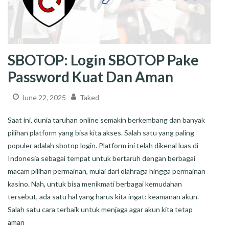
SBOTOP: Login SBOTOP Pake
Password Kuat Dan Aman
June 22, 2025
Taked
Saat ini, dunia taruhan online semakin berkembang dan banyak
pilihan platform yang bisa kita akses. Salah satu yang paling
populer adalah sbotop login. Platform ini telah dikenal luas di
Indonesia sebagai tempat untuk bertaruh dengan berbagai
macam pilihan permainan, mulai dari olahraga hingga permainan
kasino. Nah, untuk bisa menikmati berbagai kemudahan
tersebut, ada satu hal yang harus kita ingat: keamanan akun.
Salah satu cara terbaik untuk menjaga agar akun kita tetap
aman