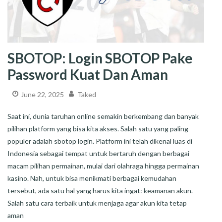
SBOTOP: Login SBOTOP Pake
Password Kuat Dan Aman
June 22, 2025
Taked
Saat ini, dunia taruhan online semakin berkembang dan banyak
pilihan platform yang bisa kita akses. Salah satu yang paling
populer adalah sbotop login. Platform ini telah dikenal luas di
Indonesia sebagai tempat untuk bertaruh dengan berbagai
macam pilihan permainan, mulai dari olahraga hingga permainan
kasino. Nah, untuk bisa menikmati berbagai kemudahan
tersebut, ada satu hal yang harus kita ingat: keamanan akun.
Salah satu cara terbaik untuk menjaga agar akun kita tetap
aman