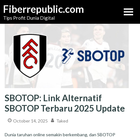
Skip
Fiberrepublic.com
to
Tips Profit Dunia Digital
content
SBOTOP: Link Alternatif
SBOTOP Terbaru 2025 Update
October 14, 2025
Taked
Dunia taruhan online semakin berkembang, dan SBOTOP