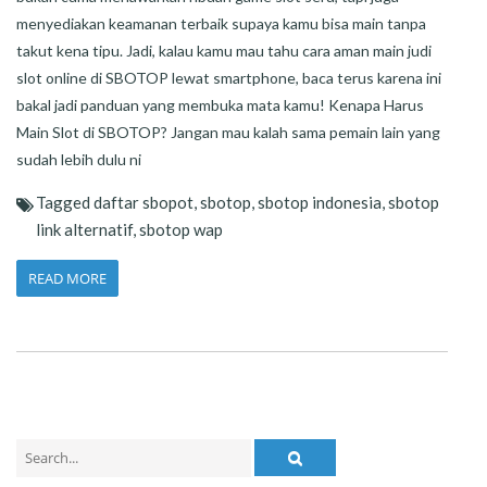
menyediakan keamanan terbaik supaya kamu bisa main tanpa
takut kena tipu. Jadi, kalau kamu mau tahu cara aman main judi
slot online di SBOTOP lewat smartphone, baca terus karena ini
bakal jadi panduan yang membuka mata kamu! Kenapa Harus
Main Slot di SBOTOP? Jangan mau kalah sama pemain lain yang
sudah lebih dulu ni
Tagged
daftar sbopot
,
sbotop
,
sbotop indonesia
,
sbotop
link alternatif
,
sbotop wap
READ MORE
Search
for: