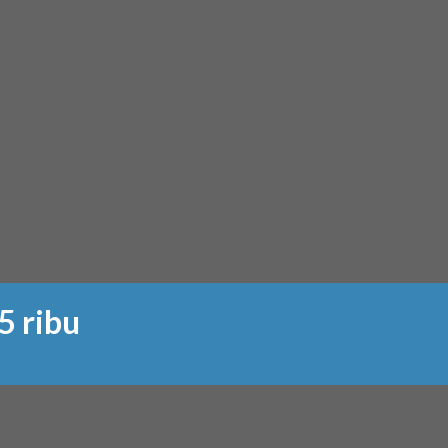
5 ribu