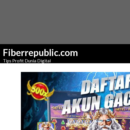
Fiberrepublic.com
Tips Profit Dunia Digital