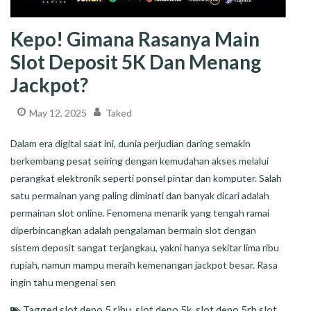
Kepo! Gimana Rasanya Main
Slot Deposit 5K Dan Menang
Jackpot?
May 12, 2025
Taked
Dalam era digital saat ini, dunia perjudian daring semakin
berkembang pesat seiring dengan kemudahan akses melalui
perangkat elektronik seperti ponsel pintar dan komputer. Salah
satu permainan yang paling diminati dan banyak dicari adalah
permainan slot online. Fenomena menarik yang tengah ramai
diperbincangkan adalah pengalaman bermain slot dengan
sistem deposit sangat terjangkau, yakni hanya sekitar lima ribu
rupiah, namun mampu meraih kemenangan jackpot besar. Rasa
ingin tahu mengenai sen
Tagged
slot depo 5 ribu
,
slot depo 5k
,
slot depo 5rb slot