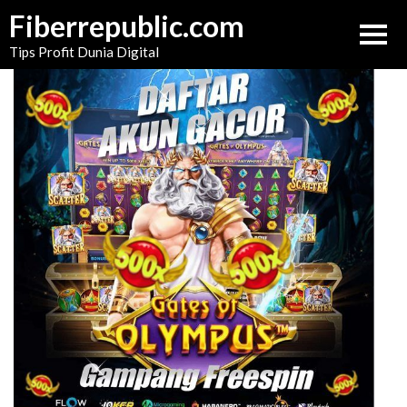
Skip
Fiberrepublic.com
to
Tips Profit Dunia Digital
content