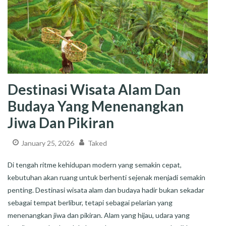
Destinasi Wisata Alam Dan
Budaya Yang Menenangkan
Jiwa Dan Pikiran
January 25, 2026
Taked
Di tengah ritme kehidupan modern yang semakin cepat,
kebutuhan akan ruang untuk berhenti sejenak menjadi semakin
penting. Destinasi wisata alam dan budaya hadir bukan sekadar
sebagai tempat berlibur, tetapi sebagai pelarian yang
menenangkan jiwa dan pikiran. Alam yang hijau, udara yang