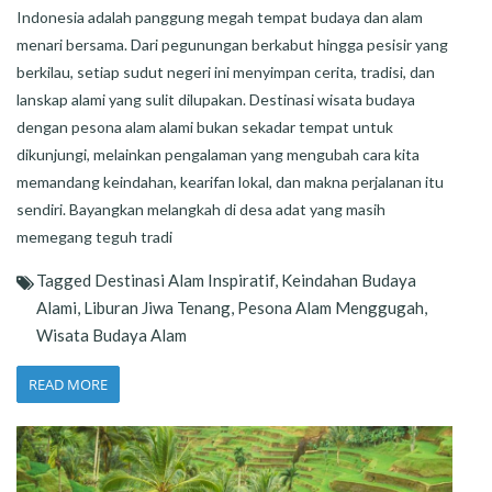
Indonesia adalah panggung megah tempat budaya dan alam
menari bersama. Dari pegunungan berkabut hingga pesisir yang
berkilau, setiap sudut negeri ini menyimpan cerita, tradisi, dan
lanskap alami yang sulit dilupakan. Destinasi wisata budaya
dengan pesona alam alami bukan sekadar tempat untuk
dikunjungi, melainkan pengalaman yang mengubah cara kita
memandang keindahan, kearifan lokal, dan makna perjalanan itu
sendiri. Bayangkan melangkah di desa adat yang masih
memegang teguh tradi
Tagged
Destinasi Alam Inspiratif
,
Keindahan Budaya
Alami
,
Liburan Jiwa Tenang
,
Pesona Alam Menggugah
,
Wisata Budaya Alam
READ MORE